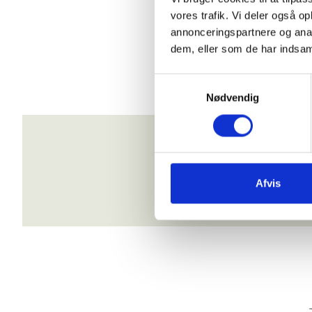
vores trafik. Vi deler også 
- Antal pladser: 8
annonceringspartnere og anal
- Tilmelding: info@asgerfond
dem, eller som de har indsaml
Samtykkevalg
Nødvendig
Afvis