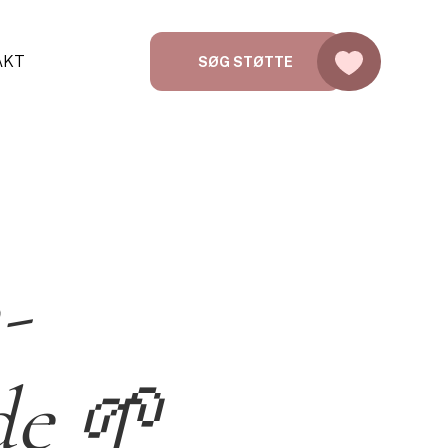
AKT
SØG STØTTE
-
de 🌱