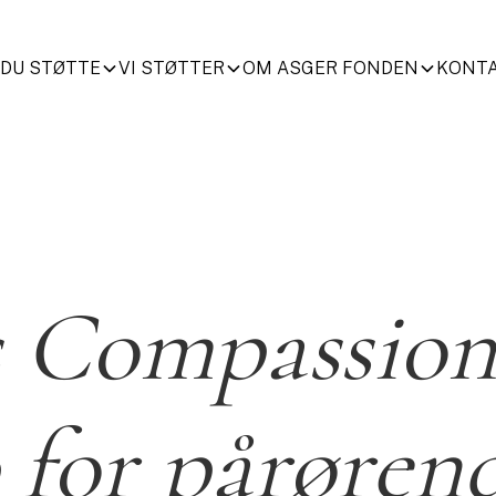
 DU STØTTE
VI STØTTER
OM ASGER FONDEN
KONT
s Compassion
 for pårøren