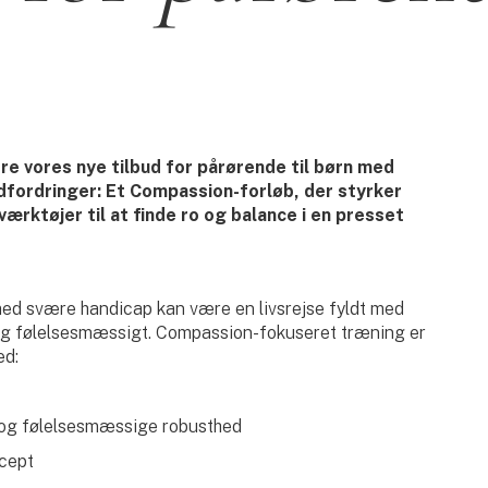
re vores nye tilbud for pårørende til børn med
udfordringer: Et Compassion-forløb, der styrker
ærktøjer til at finde ro og balance i en presset
med svære handicap kan være en livsrejse fyldt med
 og følelsesmæssigt. Compassion-fokuseret træning er
ed:
el og følelsesmæssige robusthed
ccept