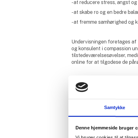
- at reducere stress, angst og
- at skabe ro og en bedre bal
- at fremme samhørighed og k
Undervisningen foretages af 
og konsulent i compassion und
tilstedeværelsesøvelser, medi
online for at tilgodese de på
🌟Praktisk info:
- 8 sessions over 10 uger
- Opstart: 26/02 2025
Samtykke
- Tid: kl. 18.30-20.00
- Sted: Første gang: Vindrose
mandag kl. 18.30-20.00.
Denne hjemmeside bruger c
Vi bruger cookies til at tilpas
- Pris: Gratis