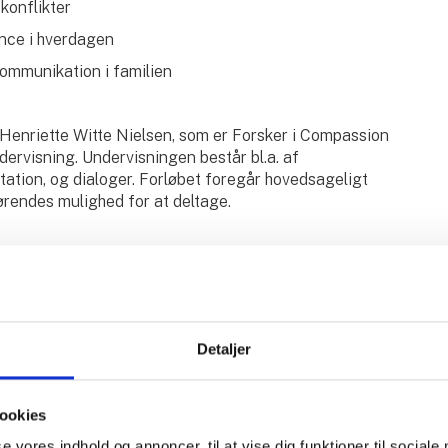
 konflikter
ance i hverdagen
ommunikation i familien
Henriette Witte Nielsen, som er Forsker i Compassion
ervisning. Undervisningen består bl.a. af
tation, og dialoger. Forløbet foregår hovedsageligt
rørendes mulighed for at deltage.
Detaljer
n Ribe, Tangevej 6D, 6760 Ribe. Derefter online hver
ookies
se vores indhold og annoncer, til at vise dig funktioner til sociale